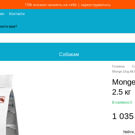
15% знижки чекають на тебе | зареєструватись
зин
Контакти
нити вам?
Собакам
Головна
С
Monge Dog All b
Monge 
2.5 кг
В наявності
1 035
Увійти
%