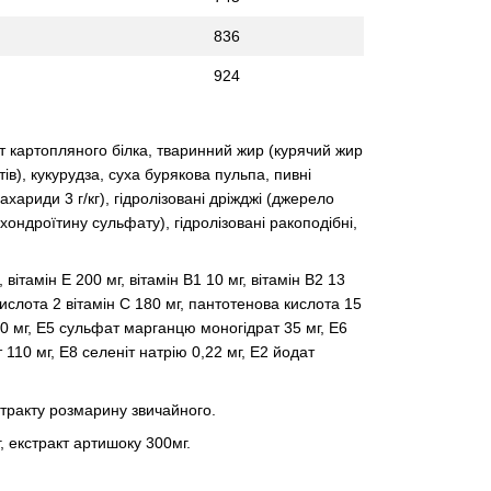
836
924
ат картопляного білка, тваринний жир (курячий жир
), кукурудза, суха бурякова пульпа, пивні
хариди 3 г/кг), гідролізовані дріжджі (джерело
хондроїтину сульфату), гідролізовані ракоподібні,
вітамін Е 200 мг, вітамін В1 10 мг, вітамін В2 13
а кислота 2 вітамін С 180 мг, пантотенова кислота 15
,50 мг, Е5 сульфат марганцю моногідрат 35 мг, Е6
 110 мг, Е8 селеніт натрію 0,22 мг, Е2 йодат
стракту розмарину звичайного.
, екстракт артишоку 300мг.