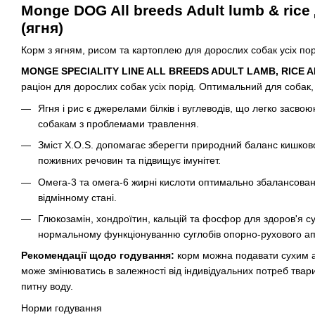
Monge DOG All breeds Adult lumb & rice
(ягня)
Корм з ягням, рисом та картоплею для дорослих собак усіх пор
MONGE SPECIALITY LINE ALL BREEDS ADULT LAMB, RICE 
раціон для дорослих собак усіх порід. Оптимальний для собак,
Ягня і рис є джерелами білків і вуглеводів, що легко засво
собакам з проблемами травлення.
Зміст X.O.S. допомагає зберегти природний баланс кишко
поживних речовин та підвищує імунітет.
Омега-3 та омега-6 жирні кислоти оптимально збалансовані 
відмінному стані.
Глюкозамін, хондроїтин, кальцій та фосфор для здоров'я су
нормальному функціонуванню суглобів опорно-рухового ап
Рекомендації щодо годування:
корм можна подавати сухим 
може змінюватись в залежності від індивідуальних потреб тва
питну воду.
Норми годування