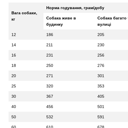
Норма годування, грам/добу
Вага собаки,
Собака живе в
Собака багато
кг
будинку
вулиці
12
186
205
14
211
230
16
231
256
18
250
276
20
271
301
25
320
353
30
367
405
40
456
501
50
532
591
60
610
678