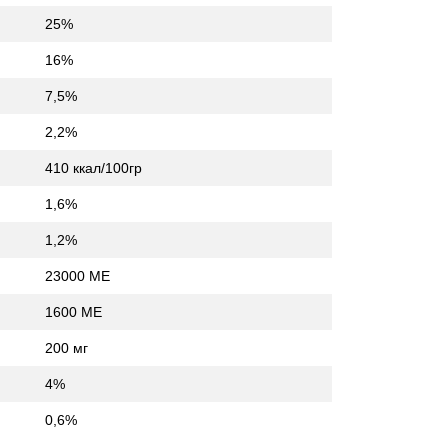
25%
16%
7,5%
2,2%
410 ккал/100гр
1,6%
1,2%
23000 МЕ
1600 МЕ
200 мг
4%
0,6%