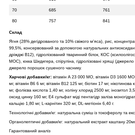
70
685
761
80
757
841
Склад
Ягня (28% дегідрованого та 10% свіжого м'яса), рис, концентр
99,5%, консервований за допомогою натуральних антиоксидантів
дріжджі B12), гідролізований тваринний білок, КОС (ксилоолігоса
МОС), юкка Шидигера, спіруліна, гідролізовані хрящі (джерело 
джерело порошок сушеного часнику.
Харчові добавки/кг:
вітамін А 23 000 МО, вітамін D3 1600 МО, 
мг, вітамін В6 6 мг, вітамін В12 125 мг, біотин 17 мг, нікотинов
мг, фолієва кислота 1,40 мг, холіну хлорид 2500 мг, інозитол 3
оксид цинку 160 мг, Е4 сульфат міді пентагідр заліза моногідрат
кальцію 1,80 мг, L-карнітин 320 мг, DL-метіонін 6,40 г.
Технологічні добавки/кг: натуральна суміш із токоферолу та ек
Органолептичні добавки/кг: натуральний екстракт каштану 20мг
Гарантований аналіз