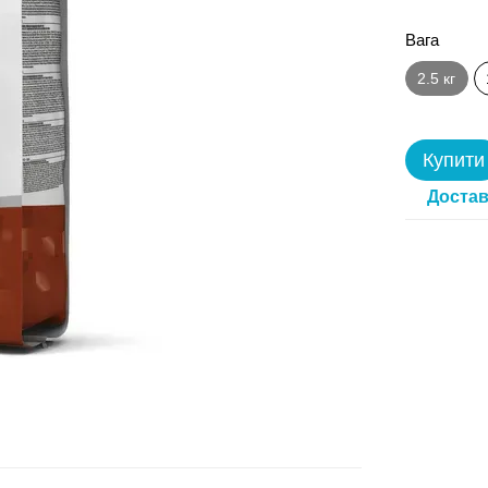
Вага
2.5 кг
Купити
Достав