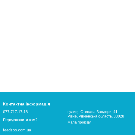
Контактна інформація
077-717-17-18
вулиця Степана Бандери, 41
Рівне, Рівненська область, 33028
Передзвонити вам?
Мапа проїзду
feedzoo.com.ua