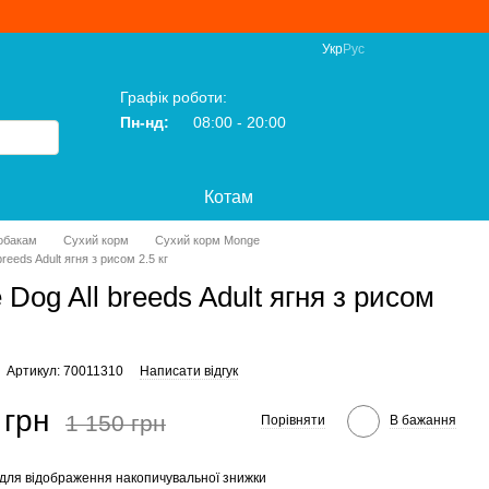
Укр
Рус
Графік роботи:
Пн-нд:
08:00 - 20:00
Котам
обакам
Сухий корм
Сухий корм Monge
reeds Adult ягня з рисом 2.5 кг
Dog All breeds Adult ягня з рисом
Артикул: 70011310
Написати відгук
 грн
1 150 грн
Порівняти
В бажання
для відображення накопичувальної знижки