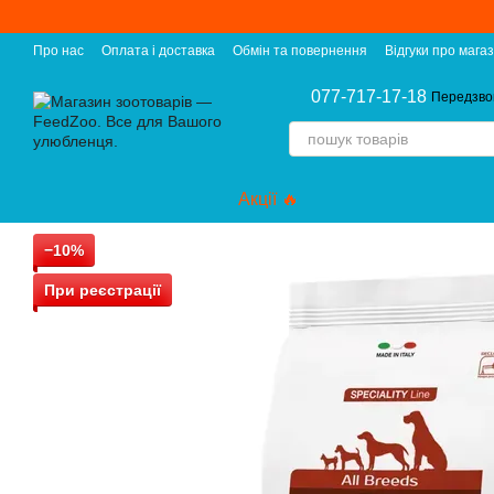
Перейти до основного контенту
Про нас
Оплата і доставка
Обмін та повернення
Відгуки про мага
077-717-17-18
Передзво
Акції 🔥
−10%
При реєстрації