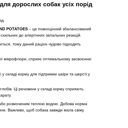
 для дорослих собак усіх порід
ід
AND POTATOES
– це повноцінний збалансований
 схильних до алергічних запальних реакцій.
юються, тому даний раціон чудово підходить
вої мікрофлори, сприяє оптимальному засвоєнню
у складі корму для підтримки шкіри та шерсті у
глобів. Ці речовини у складі корму сприяють
арату.
або розмоченим теплою водою. Добова норма
рини. Важливо, щоб собака завжди мала свіжу