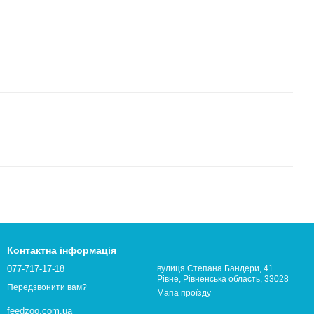
Контактна інформація
077-717-17-18
вулиця Степана Бандери, 41
Рівне, Рівненська область, 33028
Передзвонити вам?
Мапа проїзду
feedzoo.com.ua