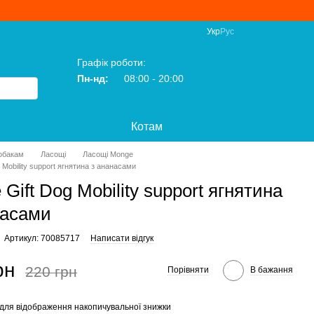
Укр
Рус
Графік роботи:
Пн-нд:
08:00 - 20:00
Котам
обакам
Ласощі
Ласощі Monge
 Mobility support ягнятина з ананасами
Gift Dog Mobility support ягнятина
насами
Артикул: 70085717
Написати відгук
рн
220 грн
Порівняти
В бажання
для відображення накопичувальної знижки