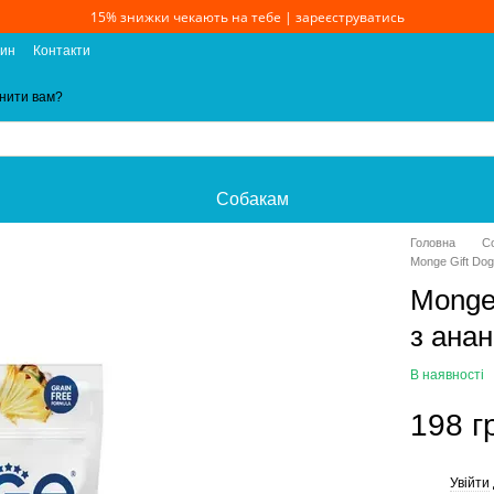
15% знижки чекають на тебе | зареєструватись
зин
Контакти
нити вам?
Собакам
Головна
С
Monge Gift Dog
Monge 
з ана
В наявності
198 г
Увійти
%