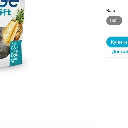
Вага
150 г
Купити
Достав