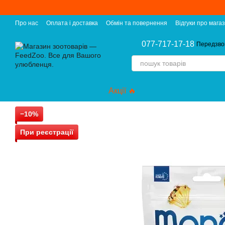
Перейти до основного контенту
Про нас
Оплата і доставка
Обмін та повернення
Відгуки про мага
077-717-17-18
Передзво
Акції 🔥
−10%
При реєстрації