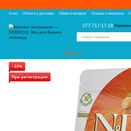
Перейти к основному контенту
О нас
Оплата и доставка
Обмен и возврат
Отзывы о магазине
К
077-717-17-18
Перезвон
Акции 🔥
−15%
При регистрации