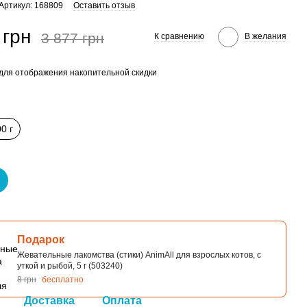
Артикул: 168809
Оставить отзыв
 грн
3 877 грн
К сравнению
В желания
для отображения накопительной скидки
0 г
Подарок
Жевательные лакомства (стики) AnimAll для взрослых котов, с
уткой и рыбой, 5 г (503240)
8 грн
бесплатно
Доставка
Оплата