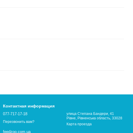
Контактная информация
077-717-17-18
улица Степана Бандери, 41
Рівне, Рівненська область, 33028
Перезвонить вам?
Карта проезда
feedzoo.com.ua