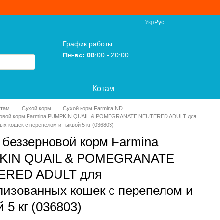
Укр
Рус
График работы:
Пн-вс: 08
:00 - 20:00
Котам
отам
Сухой корм
Сухой корм Farmina ND
новой корм Farmina PUMPKIN QUAIL & POMEGRANATE NEUTERED ADULT для
ых кошек с перепелом и тыквой 5 кг (036803)
 беззерновой корм Farmina
KIN QUAIL & POMEGRANATE
ERED ADULT для
лизованных кошек с перепелом и
 5 кг (036803)