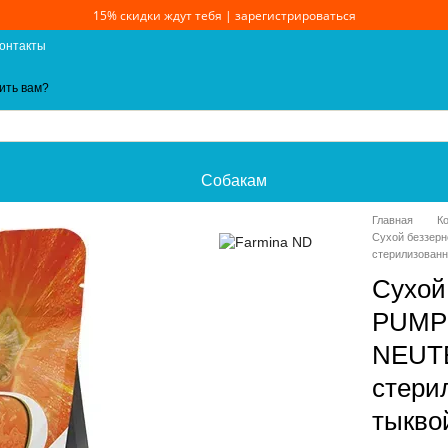
15% скидки ждут тебя | зарегистрироваться
онтакты
ить вам?
Собакам
Главная
К
Сухой беззер
стерилизованн
Сухой
PUMP
NEUT
стери
тыквой