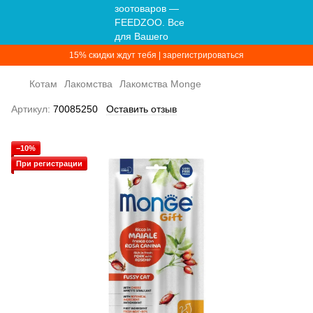
15% скидки ждут тебя | зарегистрироваться
Котам
Лакомства
Лакомства Monge
Артикул:
70085250
Оставить отзыв
−10%
При регистрации