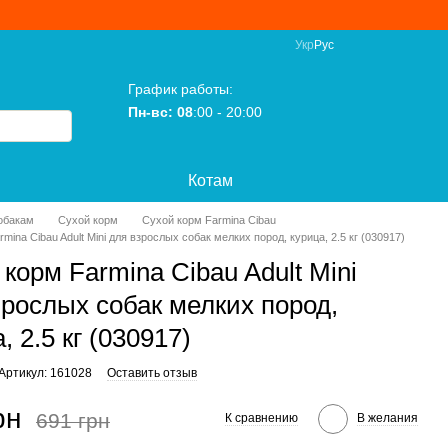
Укр
Рус
График работы:
Пн-вс: 08
:00 - 20:00
Котам
обакам
Сухой корм
Сухой корм Farmina Cibau
mina Cibau Adult Mini для взрослых собак мелких пород, курица, 2.5 кг (030917)
корм Farmina Cibau Adult Mini
зрослых собак мелких пород,
, 2.5 кг (030917)
Артикул: 161028
Оставить отзыв
рн
691 грн
К сравнению
В желания