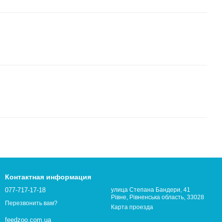
Контактная информация
077-717-17-18
улица Степана Бандери, 41
Рівне, Рівненська область, 33028
Перезвонить вам?
Карта проезда
feedzoo.com.ua