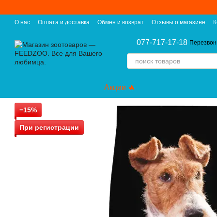
Перейти к основному контенту
О нас
Оплата и доставка
Обмен и возврат
Отзывы о магазине
К
077-717-17-18
Перезвон
Акции 🔥
−15%
При регистрации