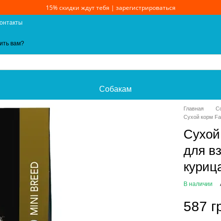
15% скидки ждут тебя | зарегистрироваться
онтакты
ить вам?
Собакам
Главная
С
Сухой корм Far
Сухой 
для в
курица
В наличии
587 г