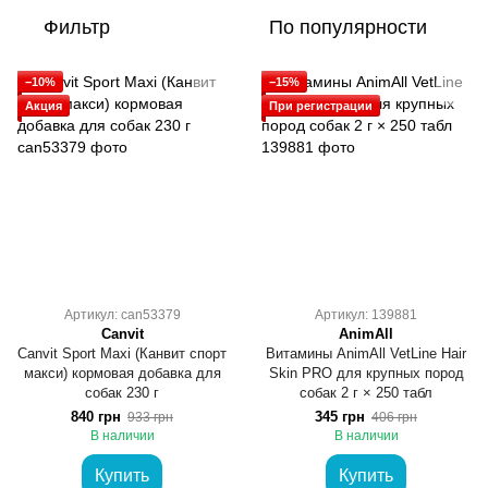
Фильтр
По популярности
−10%
−15%
Акция
При регистрации
Артикул: can53379
Артикул: 139881
Canvit
AnimAll
Сanvit Sport Maxi (Канвит спорт
Витамины AnimAll VetLine Hair
макси) кормовая добавка для
Skin PRO для крупных пород
собак 230 г
собак 2 г × 250 табл
840 грн
345 грн
933 грн
406 грн
В наличии
В наличии
Купить
Купить