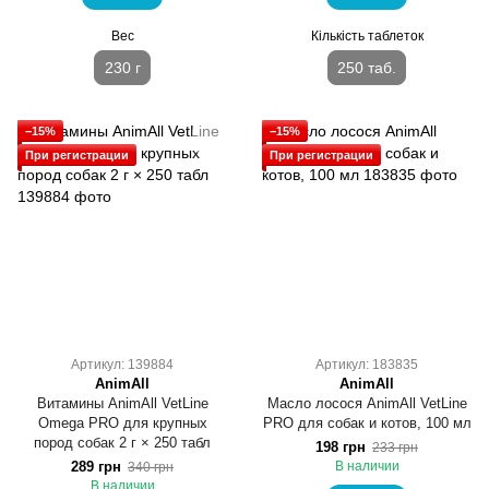
Вес
Кількість таблеток
230 г
250 таб.
−15%
−15%
При регистрации
При регистрации
Артикул: 139884
Артикул: 183835
AnimAll
AnimAll
Витамины AnimAll VetLine
Масло лосося AnimAll VetLine
Omega PRO для крупных
PRO для собак и котов, 100 мл
пород собак 2 г × 250 табл
198 грн
233 грн
289 грн
В наличии
340 грн
В наличии