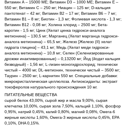
Витамин А – 15000 МЕ; Витамин D3 – 1000 МЕ; Витамин Е –
550 мг; Витамин С – 250 мг; Ниацин – 125 мг; D-кальция
пантотенат – 42 мг; Витамин В2 – 17 мг; Витамин В6 – 7 мг;
Витамин В1 – 8 мг; Биотин - 1,3 мг; Фолиевая кислота - 1,3 мг;
Витамин В12 - 0,08 мг; Холина хлорид – 2500 мг; Бета-
каротин - 1,5 мг; Цинк (Xелат цинка гидрокси-аналога
метионина) – 130,5 мг; Mарганец (Xелат марганца гидрокси-
аналога метионина) – 65,5 мг; Железо [Железо (II) хелат
гидрата глицина] – 43,1 мг; Mедь (Хелат меди гидрокси-
аналога метионина) – 10,8 мг; Селен (Селенизированные
дрожжи инактивированные) – 0,13200 мг; Йод (йодат кальция
безводный) - 1,56 мг; L-лизин-моногидрохлорид; технически
чистый – 4000 мг, DL-метионин, технически чистый – 3500 мг;
Таурин – 2500 мг; L-карнитин 550 мг. Специальные добавки:
микрокристаллическая целлюлоза. Антиоксиданты: экстракт
токоферолов натурального происхождения 10 мг.
ПИТАТЕЛЬНЫЕ ВЕЩЕСТВА
сырой белок 43,00%, сырой жир и масла 9,00%, сырая
клетчатка 10,00%, сырая зола 7,50%, кальций 1,10%, фосфор
0,95%, натрий 0,45%, калий 0,80%, магний 0,08%, Омега-6
жирные кислоты 1,60%, Омега-3 жирные кислоты 0,45%, EPA
0,10%, DHA 0,15%.