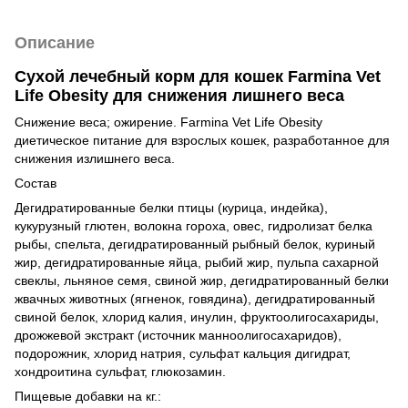
Описание
Сухой лечебный корм для кошек Farmina Vet
Life Obesity для снижения лишнего веса
Снижение веса; ожирение. Farmina Vet Life Obesity
диетическое питание для взрослых кошек, разработанное для
снижения излишнего веса.
Состав
Дегидратированные белки птицы (курица, индейка),
кукурузный глютен, волокна гороха, овес, гидролизат белка
рыбы, спельта, дегидратированный рыбный белок, куриный
жир, дегидратированные яйца, рыбий жир, пульпа сахарной
свеклы, льняное семя, свиной жир, дегидратированный белки
жвачных животных (ягненок, говядина), дегидратированный
свиной белок, хлорид калия, инулин, фруктоолигосахариды,
дрожжевой экстракт (источник манноолигосахаридов),
подорожник, хлорид натрия, сульфат кальция дигидрат,
хондроитина сульфат, глюкозамин.
Пищевые добавки на кг.: