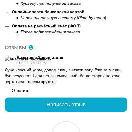
🔸
Курьеру при получении заказа
Онлайн-оплата банковской картой
🔸
Через платёжную систему [Plata by mono]
Оплата на расчётный счёт (ФОП)
🔸
После подтверждения заказа
Отзывы
1
Анастасія Засядьвовк
01.08.2025 в 09:58
Дуже класний корм, допоміг киці знизити вагу. Вже за місяць
був результат. І для неї він смачніший, бо до старих не хоче
вертатися - носом крутить.
Ответить
Написать отзыв