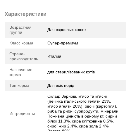
Характеристики
Возрастная
Для взрослых кошек
группа
Класс корма
Супер-премиум
Страна-
Италия
производитель
Назначение
для стерилізованих котів
корма
Тип корма
Для всіх порід
Склад: Зернові, м’ясо та м’ясні
(печінка італійського теляти 23%,
м'ясо ягняти 20%), овочі (картопля),
риба та рибні субпродукти, мінерали.
Ингредиенты
Поживна цінність в одному кг: сирий
білок 11.3%, сира клітковина 0.5%,
сирої жир 2.4%, сира зола 2.4%.
Волога 80%.