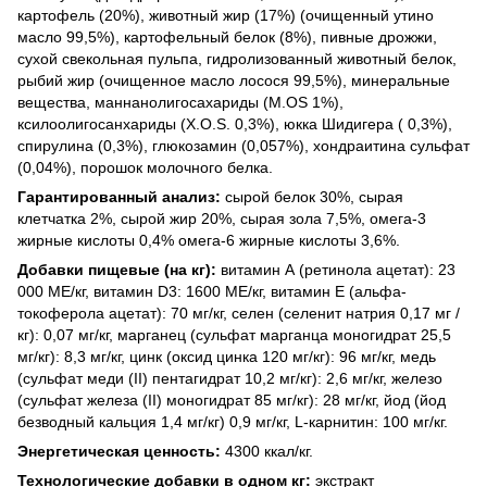
картофель (20%), животный жир (17%) (очищенный утино
масло 99,5%), картофельный белок (8%), пивные дрожжи,
сухой свекольная пульпа, гидролизованный животный белок,
рыбий жир (очищенное масло лосося 99,5%), минеральные
вещества, маннанолигосахариды (М.OS 1%),
ксилоолигосанхариды (Х.О.S. 0,3%), юкка Шидигера ( 0,3%),
спирулина (0,3%), глюкозамин (0,057%), хондраитина сульфат
(0,04%), порошок молочного белка.
Гарантированный анализ:
сырой белок 30%, сырая
клетчатка 2%, сырой жир 20%, сырая зола 7,5%, омега-3
жирные кислоты 0,4% омега-6 жирные кислоты 3,6%.
Добавки пищевые (на кг):
витамин А (ретинола ацетат): 23
000 МЕ/кг, витамин D3: 1600 МЕ/кг, витамин Е (альфа-
токоферола ацетат): 70 мг/кг, селен (селенит натрия 0,17 мг /
кг): 0,07 мг/кг, марганец (сульфат марганца моногидрат 25,5
мг/кг): 8,3 мг/кг, цинк (оксид цинка 120 мг/кг): 96 мг/кг, медь
(сульфат меди (II) пентагидрат 10,2 мг/кг): 2,6 мг/кг, железо
(сульфат железа (II) моногидрат 85 мг/кг): 28 мг/кг, йод (йод
безводный кальция 1,4 мг/кг) 0,9 мг/кг, L-карнитин: 100 мг/кг.
Энергетическая ценность:
4300 ккал/кг.
Технологические добавки в одном кг:
экстракт