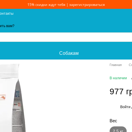
15% скидки ждут тебя | зарегистрироваться
онтакты
ить вам?
Собакам
Главная
С
В наличии
977 г
Войти
%
Вес
2.5 кг