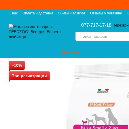
Перейти к основному контенту
О нас
Оплата и доставка
Обмен и возврат
Отзывы о магазине
К
077-717-17-18
Перезвон
Акции 🔥
−10%
При регистрации