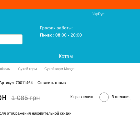
Укр
Рус
График работы:
Пн-вс: 08
:00 - 20:00
Котам
обакам
Сухой корм
Сухой корм Monge
Артикул: 70011464
Оставить отзыв
рн
1 085 грн
К сравнению
В желания
для отображения накопительной скидки