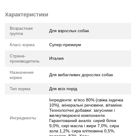
Характеристики
Возрастная
Для взрослых собак
группа
Класс корма
Супер-премиум
Страна-
Италия
производитель
Назначение
Для вибагливих дорослих собак
корма
Тип корма
Для всіх порід
Інгредієнти: м'ясо 80% (свіжа індичка
10%), мінеральні речовини, вітаміни.
Технологічні добавки: загусники і
желеутворюючі компоненти.
Ингредиенты
Гарантований аналіз: сирий білок
9,0%, сирі масла і жири 7,0%, сира
зола 1,2%, сира клітковина 0,5%,
вологість 82%. Харч