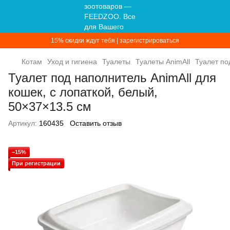
15% скидки ждут тебя | зарегистрироваться
Котам
Уход и гигиена
Туалеты
Туалеты AnimAll
Туалет по
Туалет под наполнитель AnimAll для
кошек, с лопаткой, белый,
50×37×13.5 см
Артикул:
160435
Оставить отзыв
−15%
При регистрации