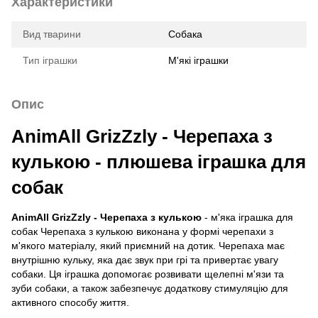
Характеристики
Вид тварини
Собака
Тип іграшки
М'які іграшки
Опис
AnimAll GrizZzly - Черепаха з
кулькою - плюшева іграшка для
собак
AnimAll GrizZzly - Черепаха з кулькою
- м'яка іграшка для
собак Черепаха з кулькою виконана у формі черепахи з
м'якого матеріалу, який приємний на дотик. Черепаха має
внутрішню кульку, яка дає звук при грі та привертає увагу
собаки. Ця іграшка допомогає розвивати щелепні м'язи та
зуби собаки, а також забезпечує додаткову стимуляцію для
активного способу життя.