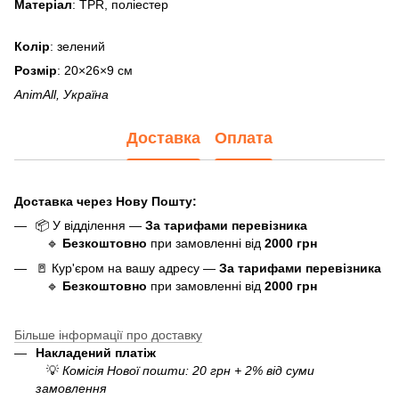
Матеріал
: TPR, поліестер
Колір
: зелений
Розмір
: 20×26×9 см
AnimAll, Україна
Доставка
Оплата
Доставка через Нову Пошту:
📦 У відділення —
За тарифами перевізника
🔹
Безкоштовно
при замовленні від
20
0
0 грн
🚪 Кур'єром на вашу адресу —
За тарифами перевізника
🔹
Безкоштовно
при замовленні від
20
00 грн
Більше інформації про доставку
Накладений платіж
💡
Комісія Нової пошти: 20 грн + 2% від суми
замовлення