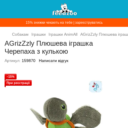
15% знижки чекають на тебе | зареєструватись
Собакам
Іграшки
Іграшки AnimAll
AGrizZzly Плюшева іграш
AGrizZzly Плюшева іграшка
Черепаха з кулькою
Артикул:
159870
Написати відгук
−15%
При реєстрації