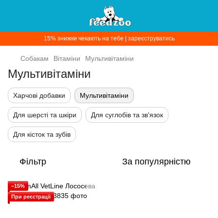
15% знижки чекають на тебе | зареєструватись
Собакам
Вітаміни
Мультивітаміни
Мультивітаміни
Харчові добавки
Мультивітаміни
Для шерсті та шкіри
Для суглобів та зв'язок
Для кісток та зубів
Фільтр
За популярністю
−15%
При реєстрації