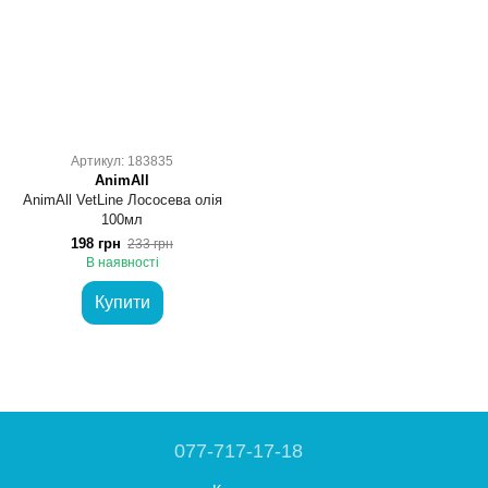
Артикул: 183835
AnimAll
AnimAll VetLine Лососева олія
100мл
198 грн
233 грн
В наявності
Купити
077-717-17-18