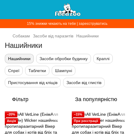
15% знижки чекають на тебе | зареєструватись
Собакам
Засоби від паразитів
Нашийники
Нашийники
Нашийники
Засоби обробки будинку
Краплі
Спреї
Таблетки
Шампуні
Пристосування від кліщів
Засоби від глистів
Фільтр
За популярністю
−20%
−15%
Акція
При реєстрації