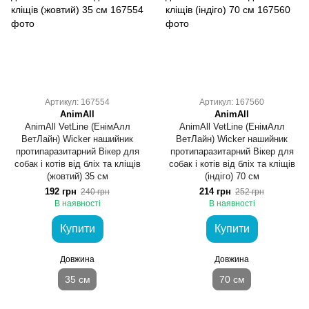
Артикул: 167554
Артикул: 167560
AnimAll
AnimAll
AnimAll VetLine (ЕнімАлл
AnimAll VetLine (ЕнімАлл
ВетЛайн) Wicker нашийник
ВетЛайн) Wicker нашийник
протипаразитарний Вікер для
протипаразитарний Вікер для
собак і котів від бліх та кліщів
собак і котів від бліх та кліщів
(жовтий) 35 см
(індіго) 70 см
192 грн
214 грн
240 грн
252 грн
В наявності
В наявності
Купити
Купити
Довжина
Довжина
35 см
70 см