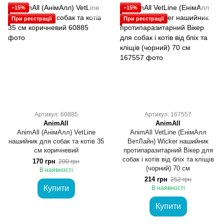
−15%
−15%
При реєстрації
При реєстрації
Артикул: 60885
Артикул: 167557
AnimAll
AnimAll
AnimAll (АнімАлл) VetLine
AnimAll VetLine (ЕнімАлл
нашийник для собак та котів 35
ВетЛайн) Wicker нашийник
см коричневий
протипаразитарний Вікер для
собак і котів від бліх та кліщів
170 грн
200 грн
(чорний) 70 см
В наявності
214 грн
252 грн
Купити
В наявності
Купити