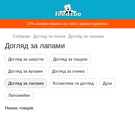
15% знижки чекають на тебе | зареєструватись
Собакам
Догляд та гігієна
Догляд за лапами
Догляд за лапами
Догляд за шерстю
Догляд за пащею
Догляд за вухами
Догляд за очима
Догляд за лапами
Косметика та догляд
Духи
Лапомийки
Немає товарів