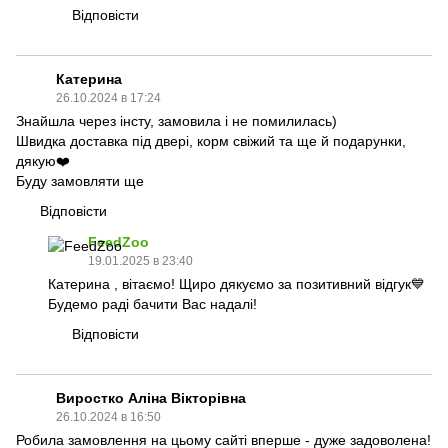
Відповісти
Катерина
26.10.2024 в 17:24
Знайшла через інсту, замовила і не помилилась)
Швидка доставка під двері, корм свіжий та ще й подарунки,
дякую❤️
Буду замовляти ще
Відповісти
FeedZoo
19.01.2025 в 23:40
Катерина , вітаємо! Щиро дякуємо за позитивний відгук💙
Будемо раді бачити Вас надалі!
Відповісти
Виростко Аліна Вікторівна
26.10.2024 в 16:50
Робила замовлення на цьому сайті вперше - дуже задоволена!