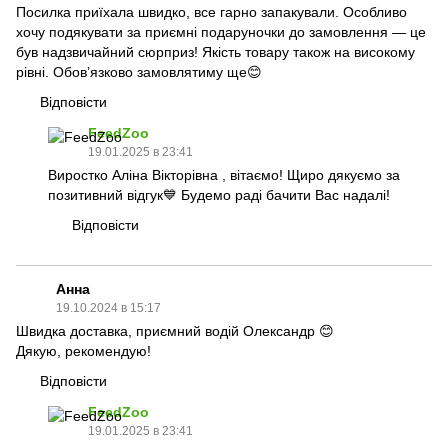
Посилка приїхала швидко, все гарно запакували. Особливо
хочу подякувати за приємні подаруночки до замовлення — це
був надзвичайний сюрприз! Якість товару також на високому
рівні. Обов’язково замовлятиму ще😊
Відповісти
FeedZoo
19.01.2025 в 23:41
Виростко Аліна Вікторівна , вітаємо! Щиро дякуємо за
позитивний відгук💙 Будемо раді бачити Вас надалі!
Відповісти
Анна
19.10.2024 в 15:17
Швидка доставка, приємний водій Олександр 😊
Дякую, рекомендую!
Відповісти
FeedZoo
19.01.2025 в 23:41