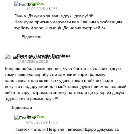
FeedZoo
13.08.2025 в 19:56
Ганна, Дякуємо за ваш відгук і довіру! 💙
Нам дуже приємно дарувати вам і вашим улюбленцям
турботу й хороші емоції. До нових зустрічей 🐾
Відповісти
Павлюк Наталія Петрівна
17.07.2025 в 20:18
Вперше робила замовлення, чула багато схвальних відгуків ,
тому вирішила спробувати замовити корм фарміну і
наповнювачі для котів все чудово товар приїхав швидко ,
дякую за подаруночки для моїх кішок ,дуже приємно ,великий
вибір товару , отримала знижку на товари це супер 👍 дякую
,однозначно рекомендую!!!
Відповісти
FeedZoo
04.08.2025 в 15:08
Павлюк Наталія Петрівна , вітаємо! Щиро дякуємо за