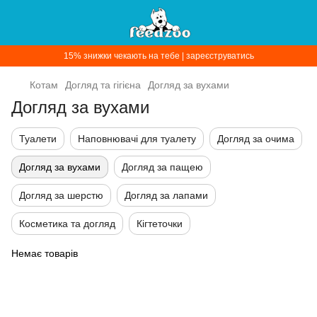
15% знижки чекають на тебе | зареєструватись
Котам
Догляд та гігієна
Догляд за вухами
Догляд за вухами
Туалети
Наповнювачі для туалету
Догляд за очима
Догляд за вухами
Догляд за пащею
Догляд за шерстю
Догляд за лапами
Косметика та догляд
Кігтеточки
Немає товарів