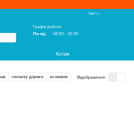
Укр
Рус
Графік роботи:
Пн-нд:
08:00 - 20:00
Котам
вше
спочатку дорожчі
за назвою
Відображення: