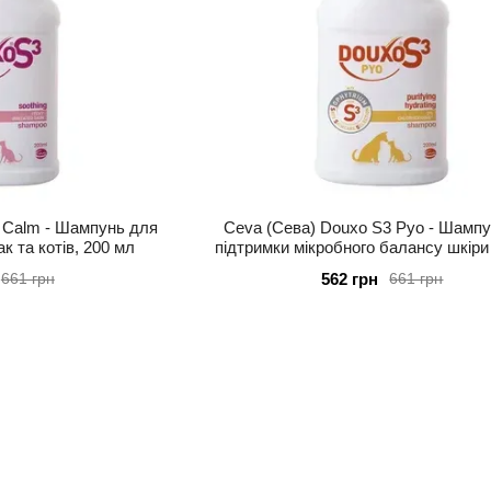
 Calm - Шампунь для
Ceva (Сева) Douxo S3 Pyo - Шамп
ак та котів, 200 мл
підтримки мікробного балансу шкіри 
собак, 200мл
562 грн
661 грн
661 грн