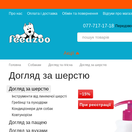
Перейти до основного контенту
Про нас
Оплата і доставка
Обмін та повернення
Відгуки про мага
077-717-17-18
Передзво
Акції 🔥
Головна
Собакам
Догляд та гігієна
Догляд за шерстю
Догляд за шерстю
Догляд за шерстю
−15%
Інструменти від линяючої шерсті
Гребінці та пуходірки
При реєстрації
Кондиціонери для собак
Ковтунорізи
Догляд за пащею
Догляд за вухами