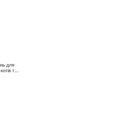
унь для
котів та