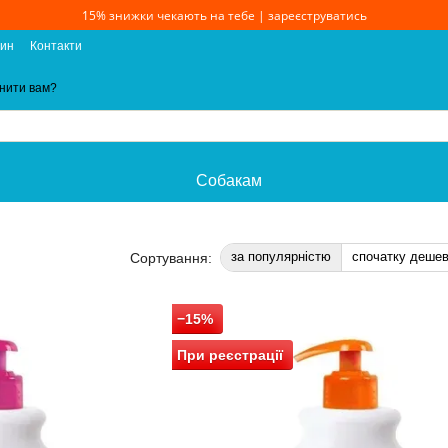
15% знижки чекають на тебе | зареєструватись
зин
Контакти
нити вам?
Собакам
за популярністю
спочатку деше
Сортування:
−15%
При реєстрації