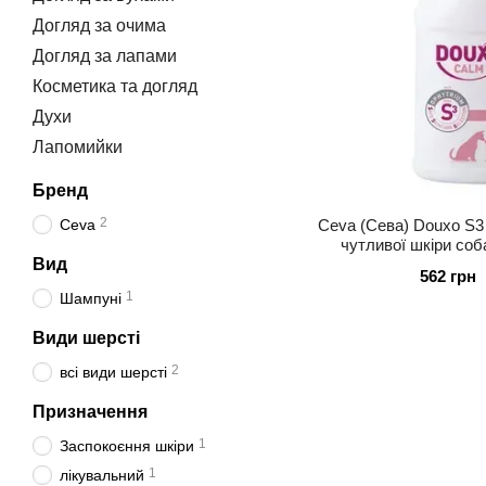
Догляд за очима
Догляд за лапами
Косметика та догляд
Духи
Лапомийки
Бренд
2
Ceva (Сева) Douxo S3
Ceva
чутливої ​​шкіри соб
Вид
562 грн
1
Шампуні
Види шерсті
2
всі види шерсті
Призначення
1
Заспокоєння шкіри
1
лікувальний