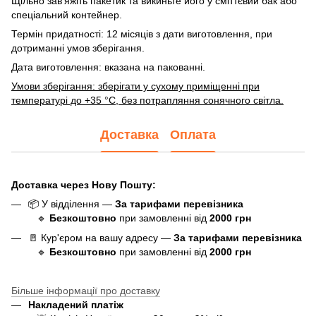
Щільно зав’яжіть пакетик та викиньте його у сміттєвий бак або
спеціальний контейнер.
Термін придатності: 12 місяців з дати виготовлення, при
дотриманні умов зберігання.
Дата виготовлення: вказана на пакованні.
Умови зберігання: зберігати у сухому приміщенні при
температурі до +35 °C, без потрапляння сонячного світла.
Доставка
Оплата
Доставка через Нову Пошту:
📦 У відділення —
За тарифами перевізника
🔹
Безкоштовно
при замовленні від
20
0
0 грн
🚪 Кур'єром на вашу адресу —
За тарифами перевізника
🔹
Безкоштовно
при замовленні від
20
00 грн
Більше інформації про доставку
Накладений платіж