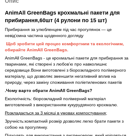
Опис
AnimAll GreenBags крохмальні пакети для
прибирання,60шт (4 рулони по 15 шт)
Прибирання за улюбленцем під час прогулянок — це
невід’ємна частина щоденного догляду
Щоб зробити цей процес комфортним та екологічним,
обирайте AnimAll GreenBags.
AnimAll GreenBags - це крохмальні пакети для прибирання за
тваринами, які створені з любов’ю про навколишнє
середовище.Вони виготовлені з біорозкладного полімерного
матеріалу, що дозволяє зменшити негативний вплив на
природу, через заміну споживання поліетиленових пакетів
.Чому варто обрати AnimAll GreenBags?
Екологічність: біорозкладний полімерний матеріал
виготовлений з використанням кукурудзяного крохмалю.
Розкладається за 3 місяці в умовах компостування;
Зручність:компактний розмір дозволяє легко брати пакети з
собою на прогулянку.
Підходять для використання з диспенсером, який кріпляться