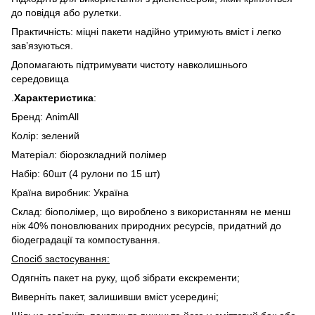
до повідця або рулетки.
Практичність: міцні пакети надійно утримують вміст і легко
зав’язуються.
Допомагають підтримувати чистоту навколишнього
середовища
.
Характеристика
:
Бренд: AnimAll
Колір: зелений
Матеріал: біорозкладний полімер
Набір: 60шт (4 рулони по 15 шт)
Країна виробник: Україна
Склад: біополімер, що вироблено з використанням не менш
ніж 40% поновлюваних природних ресурсів, придатний до
біодеградації та компостування.
Спосіб застосування:
Одягніть пакет на руку, щоб зібрати екскременти;
Виверніть пакет, залишивши вміст усередині;