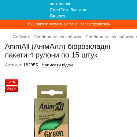
15% знижки чекають на тебе | зареєструватись
Собакам
Прибирання за собакою
Прибирання за собакою A
AnimAll (АнімАлл) біорозкладні
пакети 4 рулони по 15 штук
Артикул:
182955
Написати відгук
−20%
Акція