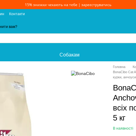
15% знижки чекають на тебе | зареєструватись
зин
Контакти
нити вам?
Собакам
Головна
К
BonaCibo Cat A
курки, анчоуси 
BonaCi
Ancho
всіх п
5 кг
В наявності