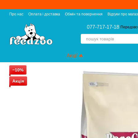
Перейти до основного контенту
Про нас
Оплата і доставка
Обмін та повернення
Відгуки про мага
077-717-17-18
Передзво
Акції 🔥
−10%
Акція