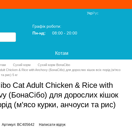
Укр
Рус
Графік роботи:
Пн-нд:
08:00 - 20:00
Котам
отам
Сухий корм
Сухий корм BonaCibo
dult Chicken & Rice with Anchovy (БонаСібо) для дорослих кішок всіх порід (м'ясо
та рис) 5 кг
bo Cat Adult Chicken & Rice with
vy (БонаСібо) для дорослих кішок
орід (м'ясо курки, анчоуси та рис)
Артикул: BC405642
Написати відгук