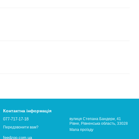
Контактна інформація
077-717-17-18
вулиця Степана Бандери, 41
Рівне, Рівненська область, 33028
Передзвонити вам?
Мапа проїзду
feedzoo.com.ua