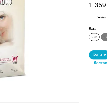
1 359
Увійти
%
Вага
2 кг
5 
Купити
Достав