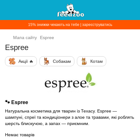
15% знижки чекають на тебе | зареєструватись
Мапа сайту
Espree
Espree
Акції 🔥
Собакам
Котам
🐾
Espree
Натуральна косметика для тварин із Техасу. Espree —
шампуні, спреї та кондиціонери з алое та травами, які роблять
шерсть блискучою, а запах — приємним.
Немає товарів