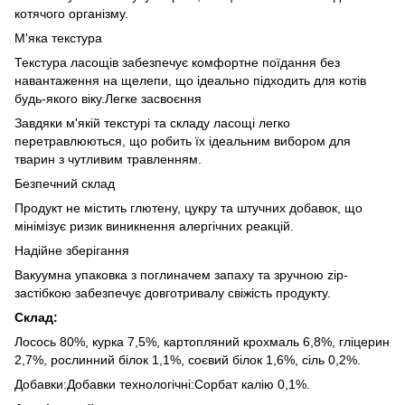
котячого організму.
М'яка текстура
Текстура ласощів забезпечує комфортне поїдання без
навантаження на щелепи, що ідеально підходить для котів
будь-якого віку.Легке засвоєння
Завдяки м'якій текстурі та складу ласощі легко
перетравлюються, що робить їх ідеальним вибором для
тварин з чутливим травленням.
Безпечний склад
Продукт не містить глютену, цукру та штучних добавок, що
мінімізує ризик виникнення алергічних реакцій.
Надійне зберігання
Вакуумна упаковка з поглиначем запаху та зручною zip-
застібкою забезпечує довготривалу свіжість продукту.
Склад:
Лосось 80%, курка 7,5%, картопляний крохмаль 6,8%, гліцерин
2,7%, рослинний білок 1,1%, соєвий білок 1,6%, сіль 0,2%.
Добавки:Добавки технологічні:Сорбат калію 0,1%.