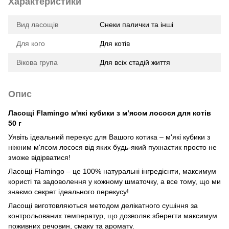
Характеристики
Вид ласощів
Снеки палички та інші
Для кого
Для котів
Вікова група
Для всіх стадій життя
Опис
Ласощі Flamingo м'які кубики з м’ясом лосося для котів
50 г
Уявіть ідеальний перекус для Вашого котика – м'які кубики з
ніжним м'ясом лосося від яких будь-який пухнастик просто не
зможе відірватися!
Ласощі Flamingo – це 100% натуральні інгредієнти, максимум
користі та задоволення у кожному шматочку, а все тому, що ми
знаємо секрет ідеального перекусу!
Ласощі виготовляються методом делікатного сушіння за
контрольованих температур, що дозволяє зберегти максимум
поживних речовин, смаку та аромату.