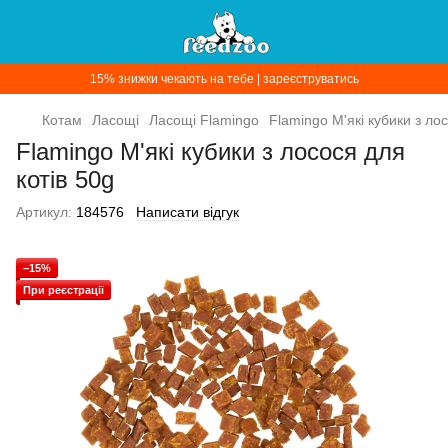
15% знижки чекають на тебе | зареєструватись
Котам
Ласощі
Ласощі Flamingo
Flamingo М'які кубики з ло
Flamingo М'які кубики з лосося для
котів 50g
Артикул:
184576
Написати відгук
−15%
При реєстрації