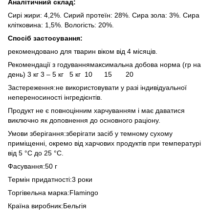
Аналітичний склад:
Сирі жири: 4,2%. Сирий протеїн: 28%. Сира зола: 3%. Сира
клітковина: 1,5%. Вологість: 20%.
Спосіб застосування:
рекомендовано для тварин віком від 4 місяців.
Рекомендації з годуваннямаксимальна добова норма (гр на
день) 3 кг 3 – 5 кг 5 кг 10 15 20
Застереження:не використовувати у разі індивідуальної
непереносиності інгредієнтів.
Продукт не є повноцінним харчуванням і має даватися
виключно як доповнення до основного раціону.
Умови зберігання:зберігати засіб у темному сухому
приміщенні, окремо від харчових продуктів при температурі
від 5 °С до 25 °С.
Фасування:50 г
Термін придатності:3 роки
Торгівельна марка:Flamingo
Країна виробник:Бельгія