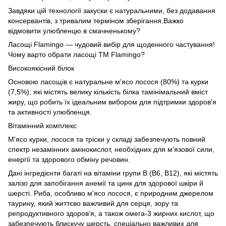
Завдяки цій технології закуски є натуральними, без додавання
консервантів, з тривалим терміном зберігання.Важко
відмовити улюбленцю в смачненькому?
Ласощі Flamingo — чудовий вибір для щоденного частування!
Чому варто обрати ласощі ТМ Flamingo?
Високоякісний білок
Основою ласощів є натуральне м'ясо лосося (80%) та курки
(7,5%), які містять велику кількість білка тамінімальний вміст
жиру, що робить їх ідеальним вибором для підтримки здоров'я
та активності улюбленця.
Вітамінний комплекс
М'ясо курки, лосося та тріски у складі забезпечують повний
спектр незамінних амінокислот, необхідних для м’язової сили,
енергії та здорового обміну речовин.
Дані інгредієнти багаті на вітаміни групи B (B6, B12), які містять
залізо для запобігання анемії та цинк для здорової шкіри й
шерсті. Риба, особливо м'ясо лосося, є природним джерелом
таурину, який життєво важливий для серця, зору та
репродуктивного здоров’я, а також омега-3 жирних кислот, що
забезпечують блискучу шерсть, спеціально важливих для