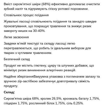
Вміст сиром'ятної шкіри (68%) ефективно допомагає очистити
зубний наліт та підтримують гігієну ротової порожнини.
Сповільнює процес поїдання
Жувальні ласощі сповільнюють поїдання та занадто швидке
проковтування, що покращує травлення та знижує ризик
завороту кишок на 30-40%.
Легке засвоєння
Завдяки м'якій текстурі та складу ласощі легко
перетравлюються, що робить їх ідеальним вибором для
тварин з чутливим травленням.
Безпечний склад
Продукт не містить глютену, цукру та штучних добавок, що
мінімізує ризик виникнення алергічних реакцій.
Надійне зберіганняВакуумна упаковка з поглиначем запаху та
зручною zip-застібкою забезпечує довготривалу свіжість
продукту.
Склад:
Сиром’ятна шкіра 68%, кролик 26,5%, крохмаль батату 1,75%,
гліцерин 1,75%, рослинний білок 1,75%, сіль 0,25%.