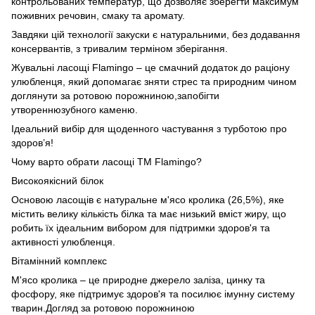
контрольованих температур, що дозволяє зберегти максимум
поживних речовин, смаку та аромату.
Завдяки цій технології закуски є натуральними, без додавання
консервантів, з тривалим терміном зберігання.
Жувальні ласощі Flamingo – це смачний додаток до раціону
улюбленця, який допомагає зняти стрес та природним чином
доглянути за ротовою порожниною,запобігти
утвореннюзубного каменю.
Ідеальний вибір для щоденного частування з турботою про
здоров’я!
Чому варто обрати ласощі ТМ Flamingo?
Високоякісний білок
Основою ласощів є натуральне м'ясо кролика (26,5%), яке
містить велику кількість білка та має низький вміст жиру, що
робить їх ідеальним вибором для підтримки здоров'я та
активності улюбленця.
Вітамінний комплекс
М'ясо кролика – це природне джерело заліза, цинку та
фосфору, яке підтримує здоров'я та посилює імунну систему
тварин.Догляд за ротовою порожниною