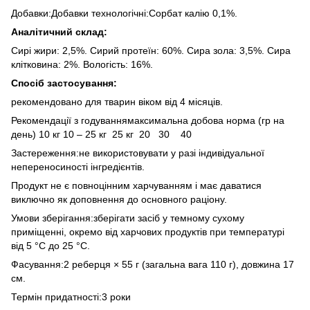
Добавки:Добавки технологічні:Сорбат калію 0,1%.
Аналітичний склад:
Сирі жири: 2,5%. Сирий протеїн: 60%. Сира зола: 3,5%. Сира
клітковина: 2%. Вологість: 16%.
Спосіб застосування:
рекомендовано для тварин віком від 4 місяців.
Рекомендації з годуваннямаксимальна добова норма (гр на
день) 10 кг 10 – 25 кг 25 кг 20 30 40
Застереження:не використовувати у разі індивідуальної
непереносиності інгредієнтів.
Продукт не є повноцінним харчуванням і має даватися
виключно як доповнення до основного раціону.
Умови зберігання:зберігати засіб у темному сухому
приміщенні, окремо від харчових продуктів при температурі
від 5 °С до 25 °С.
Фасування:2 реберця × 55 г (загальна вага 110 г), довжина 17
см.
Термін придатності:3 роки