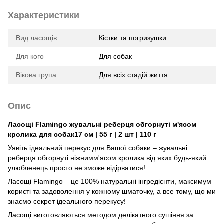
Характеристики
Вид ласощів
Кістки та погризушки
Для кого
Для собак
Вікова група
Для всіх стадій життя
Опис
Ласощі Flamingo жувальні реберця обгорнуті м'ясом
кролика для собак17 см | 55 г | 2 шт | 110 г
Уявіть ідеальний перекус для Вашої собаки – жувальні
реберця обгорнуті ніжнимм'ясом кролика від яких будь-який
улюбленець просто не зможе відірватися!
Ласощі Flamingo – це 100% натуральні інгредієнти, максимум
користі та задоволення у кожному шматочку, а все тому, що ми
знаємо секрет ідеального перекусу!
Ласощі виготовляються методом делікатного сушіння за