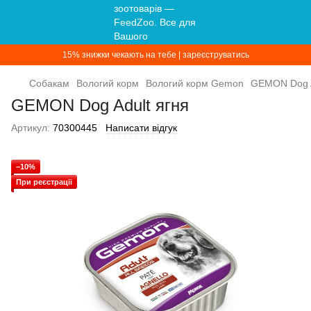
15% знижки чекають на тебе | зареєструватись
Собакам
Вологий корм
Вологий корм Gemon
GEMON Dog A
GEMON Dog Adult ягня
Артикул:
70300445
Написати відгук
−10%
При реєстрації