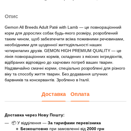
Опис
Gemon All Breeds Adult Paté with Lamb — це повнораціонний
корм для дорослих собак будь-якого розміру, розроблений
таким чином, щоб забезпечити всіма поживними речовинами,
необхідними для щоденної життєдіяльності наших
чотирилапих друзів. GEMON HIGH PREMIUM QUALITY — це
лінія повнораціонних кормів, складених з якісних інгредієнтів,
відібраних відповідно до харчових потреб ваших тварин.
Надзвичайно смачні корми, спеціально розроблені для різного
віку та способу життя тварин. Без додавання штучних
барвників та консервантів. Зроблено в Італії.
Доставка
Оплата
Доставка через Нову Пошту:
📦 У відділення —
За тарифами перевізника
🔹
Безкоштовно
при замовленні від
20
0
0 грн