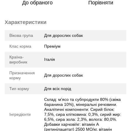
До обраного
Порівняти
Характеристики
Вікова група
Для дорослих собак
Клас корма
Преміум
Країна-
Італія
виробник
Призначення
Для дорослих собак
корму
Тип корму
Для всіх порід
Склад: м'ясо та субпродукти 80% (свіжа
баранина 10%), мінеральні речовини.
Аналітичні компоненти: Сирий білок:
Інгредієнти
7,5%, сира клітковина: 0,3%, сирий жир:
6,5%, сира зола: 2,3%, волога: 80,0%.
Добавки харчові/кг: вітамін А
(ретинілацетат) 2500 МО/кг, вітамін