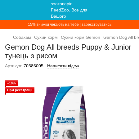
15% знижки чекають на тебе | зареєструватись
Собакам
Сухий корм
Сухий корм Gemon
Gemon Dog All br
Gemon Dog All breeds Puppy & Junior
тунeць з рисом
Артикул:
70386005
Написати відгук
−10%
При реєстрації