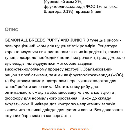
(буряковий жом 2%,
фруктоолігосахариди ФОС 1% та юкка
Шидігера 0,1%), дріжджі (пивн
Опис
GEMON ALL BREEDS PUPPY AND JUNIOR З тунець з рисом -
повнораціонний корм для цуценят всіх розмірів. Рецептура
характеризується використанням якісних інгредієнтів, таких як
тунець, джерело необхідних поживних речовин, і рис, джерело
вуглеводів, які з'єднуються між собою завдяки
високотехнологічному процесу екструзії. Збалансований
раціон з пребіотиками, такими як фруктоолігосахариди (ФОС),
та буряковим жомом, джерелом нерозчинних волокон для
гарної роботи кишечника. Містить свіжу рибу для
оптимального смаку та збалансовану кількість кальцію та
фосфору для нормального зростання. Також до складу
входять юкка Шидігера для контролю неприємних запахів
кишечника та пивні дріжджі для густини вовни. Без додавання
штучних барвників та консервантів.
Доставка
Оплата