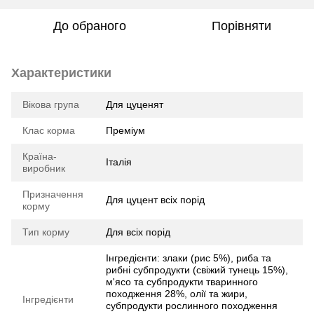
До обраного
Порівняти
Характеристики
Вікова група
Для цуценят
Клас корма
Преміум
Країна-
Італія
виробник
Призначення
Для цуцент всіх порід
корму
Тип корму
Для всіх порід
Інгредієнти: злаки (рис 5%), риба та
рибні субпродукти (свіжий тунець 15%),
м'ясо та субпродукти тваринного
походження 28%, олії та жири,
Інгредієнти
субпродукти рослинного походження