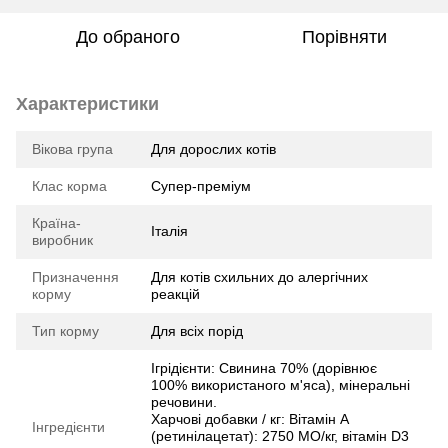
До обраного
Порівняти
Характеристики
Вікова група
Для дорослих котів
Клас корма
Супер-преміум
Країна-
Італія
виробник
Призначення
Для котів схильних до алергічних
корму
реакцій
Тип корму
Для всіх порід
Ігрідієнти: Свинина 70% (дорівнює
100% використаного м'яса), мінеральні
речовини.
Харчові добавки / кг: Вітамін A
Інгредієнти
(ретинілацетат): 2750 МО/кг, вітамін D3