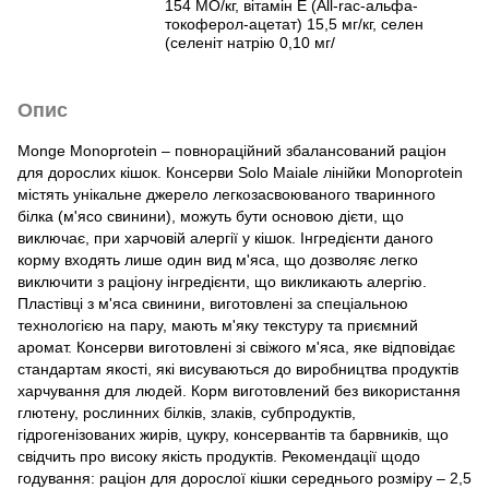
154 МО/кг, вітамін Е (All-rac-альфа-
токоферол-ацетат) 15,5 мг/кг, селен
(селеніт натрію 0,10 мг/
Опис
Monge Monoprotein – повнораційний збалансований раціон
для дорослих кішок. Консерви Solo Maiale лінійки Monoprotein
містять унікальне джерело легкозасвоюваного тваринного
білка (м'ясо свинини), можуть бути основою дієти, що
виключає, при харчовій алергії у кішок. Інгредієнти даного
корму входять лише один вид м'яса, що дозволяє легко
виключити з раціону інгредієнти, що викликають алергію.
Пластівці з м'яса свинини, виготовлені за спеціальною
технологією на пару, мають м'яку текстуру та приємний
аромат. Консерви виготовлені зі свіжого м'яса, яке відповідає
стандартам якості, які висуваються до виробництва продуктів
харчування для людей. Корм виготовлений без використання
глютену, рослинних білків, злаків, субпродуктів,
гідрогенізованих жирів, цукру, консервантів та барвників, що
свідчить про високу якість продуктів. Рекомендації щодо
годування: раціон для дорослої кішки середнього розміру – 2,5