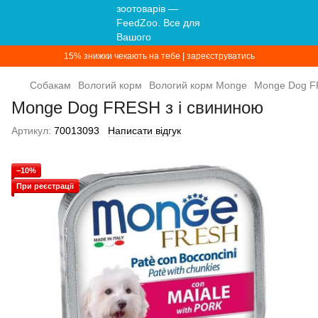
15% знижки чекають на тебе | зареєструватись
Собакам
Вологий корм
Вологий корм Monge
Monge Dog F
Monge Dog FRESH з і свининою
Артикул:
70013093
Написати відгук
−10%
При реєстрації