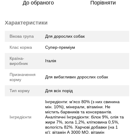
До обраного
Порівняти
Характеристики
Вікова група
Для дорослих собак
Клас корма
Супер-преміум
Країна-
Італія
виробник
Призначення
Для вибагливих дорослих собак
корму
Тип корму
Для всіх порід
Інгредієнти: м'ясо 80% (з них свинина
мін. 10%), мінерали, вітаміни. Не
містить барвників та консервантів.
Інгредієнти
Аналітичні Інгредієнти: білок 9%, олія та
жири 7%, зола 1,2%, клітковина 0,5%,
вологість 82%. Харчові добавки (на 1
кг): вітамін А 3000 МО, вітамін