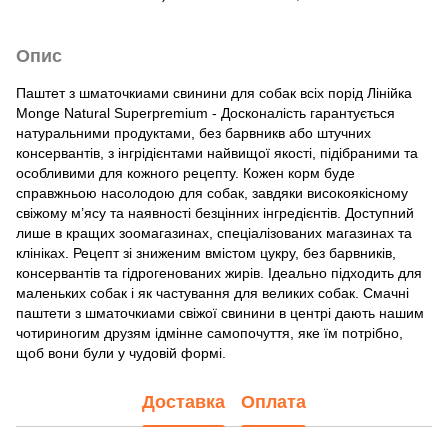
Опис
Паштет з шматочкиами свинини для собак всіх порід Лінійка
Monge Natural Superpremium - Досконалість гарантується
натуральними продуктами, без барвникв або штучних
консервантів, з інгрідієнтами найвищої якості, підібраними та
особливими для кожного рецепту. Кожен корм буде
справжньою насолодою для собак, завдяки високоякісному
свіжому м’ясу та наявності безцінних інгредієнтів. Доступний
лише в кращих зоомагазинах, спеціалізованих магазинах та
клініках. Рецепт зі зниженим вмістом цукру, без барвників,
консервантів та гідрогенованих жирів. Ідеально підходить для
маленьких собак і як частування для великих собак. Смачні
паштети з шматочкиами свіжої свинини в центрі дають нашим
чотириногим друзям ідмінне самопочуття, яке їм потрібно,
щоб вони були у чудовій формі.
Доставка
Оплата