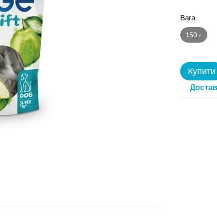
Вага
150 г
Купити
Достав