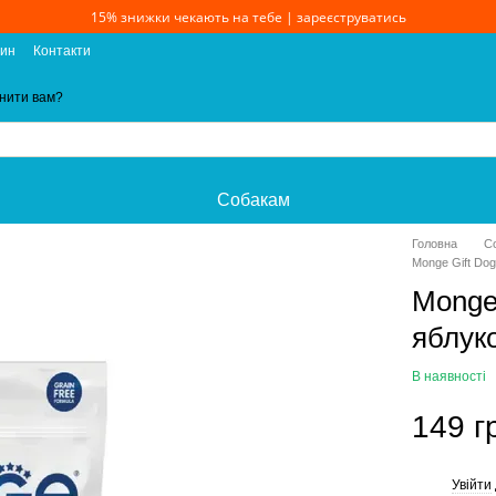
15% знижки чекають на тебе | зареєструватись
зин
Контакти
нити вам?
Собакам
Головна
С
Monge Gift Dog 
Monge 
яблуко
В наявності
149 г
Увійти
%