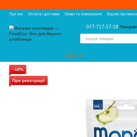
Перейти до основного контенту
Про нас
Оплата і доставка
Обмін та повернення
Відгуки про мага
077-717-17-18
Передзво
Акції 🔥
−10%
При реєстрації