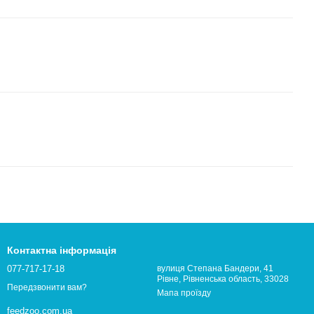
Контактна інформація
077-717-17-18
вулиця Степана Бандери, 41
Рівне, Рівненська область, 33028
Передзвонити вам?
Мапа проїзду
feedzoo.com.ua