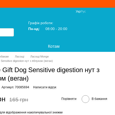
Укр
Рус
Графік роботи:
Пн-нд:
08:00 - 20:00
Котам
обакам
Ласощі
Ласощі Monge
Sensitive digestion нут з яблуком (веган)
Gift Dog Sensitive digestion нут з
м (веган)
Артикул: 70085694
Написати відгук
рн
165 грн
Порівняти
В бажання
для відображення накопичувальної знижки