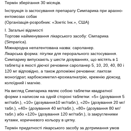
Термін зберігання 30 місяців.
Інструкція із застосування препарату Симпарика при арахно-
ентомозах собак
(Організація-розробник: «Зоетіс Інк.», США)
I. Загальні відомості
Торгове найменування лікарського засобу: Сімпарика
(Simparica).
Міжнародна непатентована назва: сароланер.
Лікарська форма: пігулки для перорального застосування.
Симпарику випускають у шести дозуваннях, що містять в 1
таблетці в якості діючої речовини сароланер 5, 10, 20, 40, 80 і
120 мг відповідно, а також допоміжні речовини: лактози
моногідрат, карбоксиметил-крохмалнатрію, кремнію діоксид
колоїдний і магнію.
На вигляд Симпарика являє собою таблетки квадратної
форми з написом на одній стороні таблетки: «5» (дозування 5
мг/табл.), «10» (дозування10 мг/табл.), «20» (дозування 20 мг/
табл.), «40» (дозування 40 мг/табл.), «80» (дозування 80 мг/
табл.) або «120» (дозування 120 мг/табл.), із закругленими
кутами, коричневого кольору в цятку.
Термін придатності лікарського засобу за дотримання умов