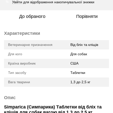
Увійти
для відображення накопичувальної знижки
%
До обраного
Порівняти
Характеристики
Ветеринарне призначення
Від бліх та кліщів
Для кого
Для собак
Країна виробник
США
Тип засобу
Таблетки
Вага тварини
1,3 до 2,5 кг
Опис
Simparica (Симпарика) Таблетки від бліх та
кліщів для собак вагою від 1,3 до 2,5 кг