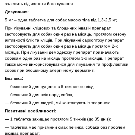
залежить від частоти його купання.
Дозування:
5 мг – одна таблетка для собак масою тіла від 1,3-2,5 кг;
При лікуванні кліщових та блошиних інвазій препарат
застосовують для собак один раз на місяць, протягом сезону
активності бліх та кліщів. При лікуванні саркоптозу препарат
застосовують для собак один раз на місяць протягом 2-х
місяців. При лікуванні демодекозу препарат призначають
собакам один раз на місяць протягом 3-х місяців. Препарат
також може використовуватися для лікування та профілактики
собак при блошиному алергічному дерматиті.
Безпека:
― безпечний для цуценят з 8 тижневого віку;
― безпечний для всіх порід собак;
― безпечний для людей, які контактують із твариною.
Позитивні особливості:
― 1 таблетка захищає протягом 5 тижнів (до 35 днів);
― таблетка має приємний смак печінки, собака без проблем
вживає препарат;