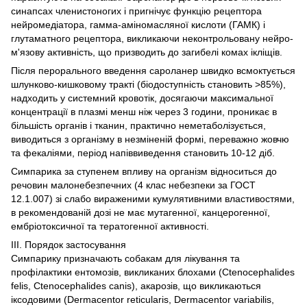
синапсах членистоногих і пригнічує функцію рецептора
нейромедіатора, гамма-аміномасляної кислоти (ГАМК) і
глутаматного рецептора, викликаючи неконтрольовану нейро-
м'язову активність, що призводить до загибелі комах ікліщів.
Після перорального введення сароланер швидко всмоктується
шлунково-кишковому тракті (біодоступність становить >85%),
надходить у системний кровотік, досягаючи максимальної
концентрації в плазмі менш ніж через 3 години, проникає в
більшість органів і тканин, практично неметаболізується,
виводиться з організму в незміненій формі, переважно жовчю
та фекаліями, період напіввиведення становить 10-12 діб.
Симпарика за ступенем впливу на організм відноситься до
речовин малонебезпечних (4 клас небезпеки за ГОСТ
12.1.007) зі слабо вираженими кумулятивними властивостями,
в рекомендованій дозі не має мутагенної, канцерогенної,
ембріотоксичної та тератогенної активності.
ІІІ. Порядок застосування
Симпарику призначають собакам для лікування та
профілактики ентомозів, викликаних блохами (Ctenocephalides
felis, Ctenocephalides canis), акарозів, що викликаються
іксодовими (Dermacentor reticularis, Dermacentor variabilis,