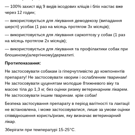
― 100% захист від 9 видів іксодових кліщів і бліх настає вже
через 12 годин;
― використовується для лікування демодекозу (випадання
шерсті) усобак (1 раз на місяць протягом 3х місяців);
― використовується для лікування саркоптозу у собак (1 раз
на місяць протягом 2х місяців);
― використовується для лікування та профілактики собак при
блошиному|алергічному|дерматиті.
Протипоказання:
Не застосовувати собакам із гіперчутливістю до компонентів
препарату! Не застосовувати хворим і ослабленим тваринам!
Не застосовувати цуценятам молодше 8тижневого віку та
масою тіла до 1,3 кг, без оцінки ризику ветеринарним лікарем.
Не застосовувати іншим тваринам. крім собак!
Безпека застосування препарату в період вагітності та лактації
не встановлена, і може застосовуватися, лише за умови оцінки
співвідношення користь/ризик, яку визначає ветеринарний
лікар.
Зберігати при температурі 15-25°С.