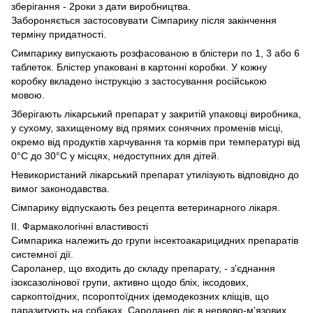
зберігання - 2роки з дати виробництва.
Забороняється застосовувати Сімпарику після закінчення
терміну придатності.
Симпарику випускають розфасованою в блістери по 1, 3 або 6
таблеток. Блістер упаковані в картонні коробки. У кожну
коробку вкладено інструкцію з застосування російською
мовою.
Зберігають лікарський препарат у закритій упаковці виробника,
у сухому, захищеному від прямих сонячних променів місці,
окремо від продуктів харчування та кормів при температурі від
0°C до 30°C у місцях, недоступних для дітей.
Невикористаний лікарський препарат утилізують відповідно до
вимог законодавства.
Сімпарику відпускають без рецепта ветеринарного лікаря.
ІІ. Фармакологічні властивості
Симпарика належить до групи інсектоакарицидних препаратів
системної дії.
Сароланер, що входить до складу препарату, - з'єднання
ізоксазолінової групи, активно щодо бліх, іксодових,
саркоптоїдних, псороптоїдних ідемодекозних кліщів, що
паразитують на собаках. Сароланер діє в нервово-м'язових