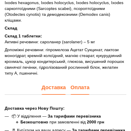
Ixodes hexagonus, Ixodes holocyclus, Ixodes holocyclus, Ixodes
саркоптоїдними (Sarcoptes scabei), псороптоїдними
(Otodectes cynotis) та демодекозними (Demodex canis)
кліщами.
Склад
Склад 1 таблетки:
Активні речовини: сароланер (sarolaner) – 5 мг
Допоміжні речовини: гіпромелоза Ацетат Сукцинат, лактози
моногідрат, кремній колоїдний, магнію стеарат, кукурудзяний
крохмаль, цукор кондитерський, глюкоза, висушений порошок
свинячої печінки, гідролізований рослинний білок, желатин
типу А, пшеничні.
Доставка
Оплата
Доставка через Нову Пошту:
📦 У відділення —
За тарифами перевізника
🔹
Безкоштовно
при замовленні від
20
0
0 грн
🚪 Кур'єром на вашу адресу —
За тарифами перевізника