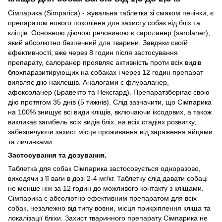
Сімпарика (Simparica) - жувальна таблетка зі смаком печінки, є
препаратом нового покоління для захисту собак від бліх та
кліщів. Основною діючою речовиною є сароланер (sarolaner),
який абсолютно безпечний для тварини. Завдяки своїй
ефективності, вже через 8 годин після застосування
препарату, салоранер проявляє активність проти всіх видів
блохпаразитирующих на собаках і через 12 годин препарат
виявляє дію наклещів. Аналогами є флураланер,
афоксоланер (Бравекто та Нексгард). Препаратзберігає свою
дію протягом 35 днів (5 тижнів). Слід зазначити, що Сімпарика
на 100% знищує всі види кліщів, включаючи іксодових, а також
викликає загибель всіх видів бліх, на всіх стадіях розвитку,
забезпечуючи захист місця проживання від зараження яйцями
та личинками.
Застосування та дозування.
Таблетка для собак Сімпарика застосовується одноразово,
виходячи з її ваги в дозі 2-4 мг/кг. Таблетку слід давати собаці
не менше ніж за 12 годин до можливого контакту з кліщами.
Сімпарика є абсолютно ефективним препаратом для всіх
собак, незалежно від типу вовни, місця прикріплення кліща та
локалізації бліхи. Захист тваринного препарату Сімпарика не